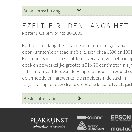
Artikel omschrijving
EZELTJE RIJDEN LANGS HET
Poster & Gallery prints: 80-1036
Ezeltje rijden langs het strand is een schilderij gemaakt
de mooie, welvarende en toeristische kant van
Israëls wilde met dit kunstwerk de zorgeloze sfeer van een
door kunstschilder Isaac Israëls, tussen circa 1890 en 1901
Scheveningen. Hierbij maakte hij vaak gebruik va
zonnige dag weer te geven: ezeltje rijden was in zijn tij
Het impressionistische schilderij is vervaardigd met olie o
modellen. Dit schilderij toont een strandgezicht met dri
een populair tijdverdrijf aan het strand. Israëls hield erva
doek en de werkelijke grootte is 51 x 70 centimeter. In zij
kleine meisjes die ezeltje rijden langs de vloedlijn
om snel te werken aan zijn schilderijen: ‘Vooral niet te vee
tijd richtten schilders van de Haagse School zich vooral o
matelotjes op het hoofd, gevolgd door een oppasser i
werken’, zei hij, ‘niet meer dan twee uur achter elkaar, nie
de armoede en hardwerkende arbeiders in de stad. In
blauwe kiel. Deze meisjes waren dat bekenden van de
tegenstelling tot deze trend verbeeldde Isaac Israëls juis
schilder: Suze Pont, Agatha Pauw en haar kleine zusje
Bestel informatie