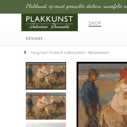
Plakkunst, op maat gemaakte stickers, raamfolie en
SHOP
DESIGNS
Terug naar: Poster & Gallery prints - Rijksmuseum