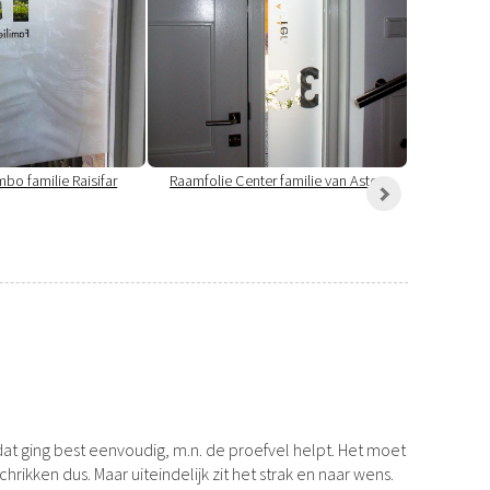
bo familie Raisifar
Raamfolie Center familie van Asten
Raamfol
r dat ging best eenvoudig, m.n. de proefvel helpt. Het moet
ikken dus. Maar uiteindelijk zit het strak en naar wens.