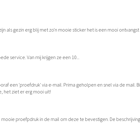
ijn als gezin erg blij met zo'n mooie sticker het is een mooi ontvangst 
de service. Van mij krijgen ze een 10...
oraf een 'proefdruk' via e-mail. Prima geholpen en snel via de mail. Bi
, het ziet er erg mooi uit!
een mooie proefpdruk in de mail om deze te bevestigen. De beschrijving 