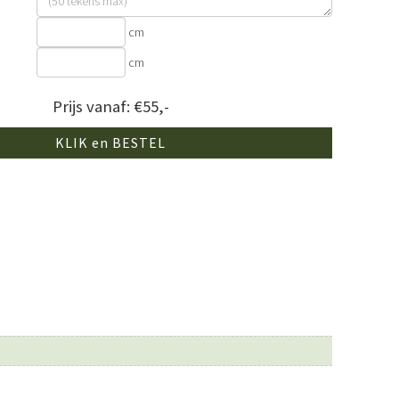
cm
cm
Prijs vanaf: €55,-
KLIK en BESTEL