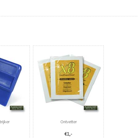
rijker
Ontvetter
€1,-