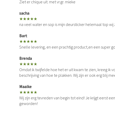
Ziet er chique uit. met vr.gr. mieke
sacha
★★★★★
na veel water en sop is mijn deursticker helemaal top wij z
Bart
★★★★★
Snelle levering, en een prachtig product,en een super goe
Brenda
★★★★★
Omdat ik twijfelde hoe het er uit kwam te zien, kreeg ik vo
beschrijving van hoe te plakken. Wij zijn er ook erg blij mee
Maaike
★★★★★
Wij zijn erg tevreden van begin tot eind! Je krijgt eerst 
geworden!