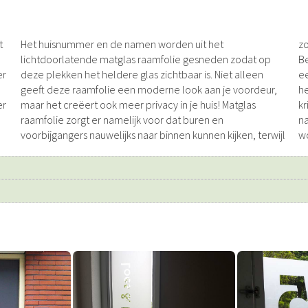
t
Het huisnummer en de namen worden uit het
zo
lichtdoorlatende matglas raamfolie gesneden zodat op
Be
er
deze plekken het heldere glas zichtbaar is. Niet alleen
ee
geeft deze raamfolie een moderne look aan je voordeur,
he
er
maar het creëert ook meer privacy in je huis! Matglas
kr
raamfolie zorgt er namelijk voor dat buren en
na
voorbijgangers nauwelijks naar binnen kunnen kijken, terwijl
wo