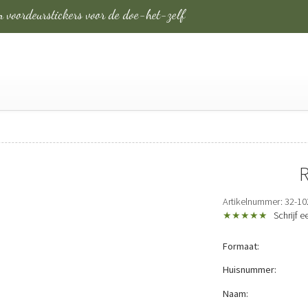
 voordeurstickers
voor de doe-het-zelf
Artikelnummer: 32-10
★★★★★
Schrijf 
Formaat:
Huisnummer:
Naam: