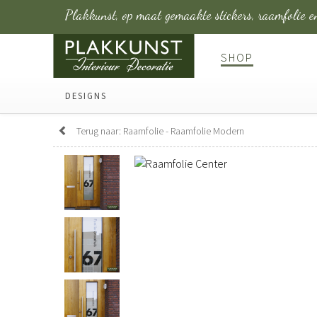
Plakkunst, op maat gemaakte stickers, raamfolie en
SHOP
DESIGNS
Terug naar: Raamfolie - Raamfolie Modern