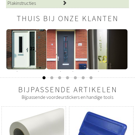
Plakinstructies
THUIS BIJ ONZE KLANTEN
Raamfolie Center Brian
Raamfolie cijfers en
Raamfolie Center Loes
en Jose
letters
en Edwin
BIJPASSENDE ARTIKELEN
Bijpassende voordeurstickers en handige tools